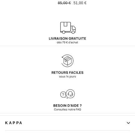
régulier
réduit
régulier
rédui
Prix
Prix
85,00 €
51,00 €
régulier
réduit
KAPPA