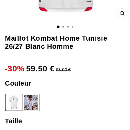
FE
(ES
Maillot Kombat Home Tunisie
26/27 Blanc Homme
-
30
%
59.50 €
85.00 €
Couleur
Taille