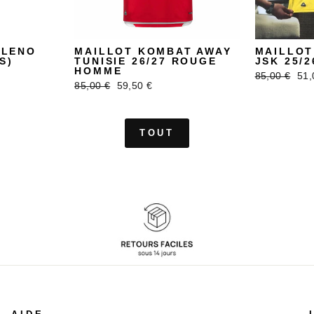
ELENO
MAILLOT KOMBAT AWAY
MAILLOT
S)
TUNISIE 26/27 ROUGE
JSK 25/
HOMME
Prix
Pri
85,00 €
51,
Prix
Prix
85,00 €
59,50 €
régulier
réd
régulier
réduit
TOUT