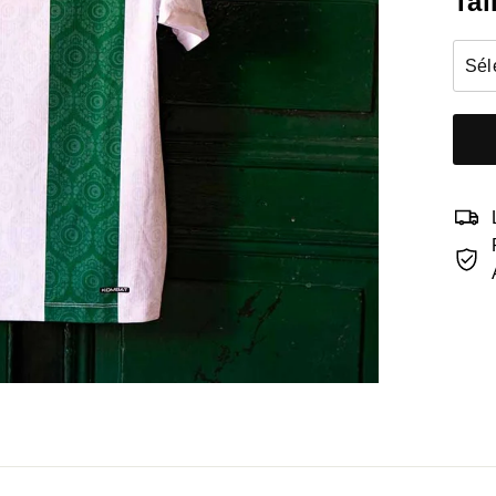
Tai
Sél