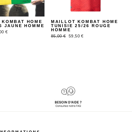
 KOMBAT HOME
MAILLOT KOMBAT HOME
26 JAUNE HOMME
TUNISIE 25/26 ROUGE
HOMME
x
00 €
Prix
Prix
85,00 €
59,50 €
uit
régulier
réduit