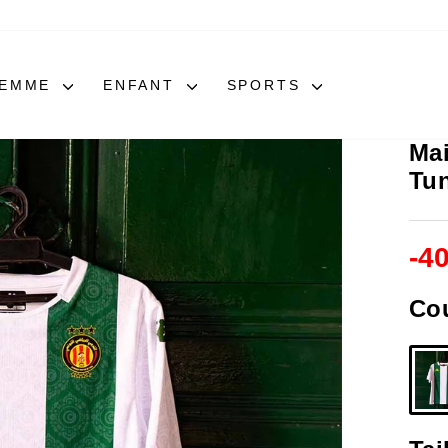
FEMME
ENFANT
SPORTS
Ma
Tu
-
4
Co