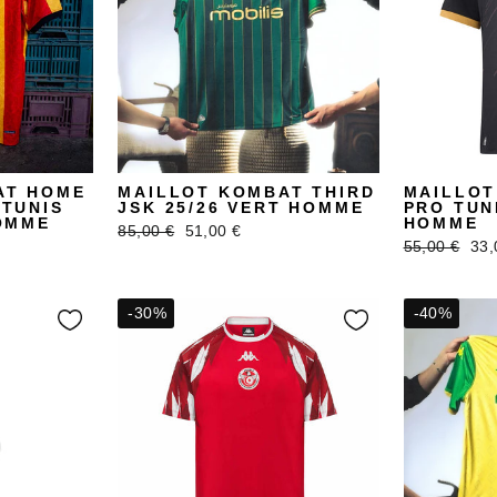
AT HOME
MAILLOT KOMBAT THIRD
MAILLOT
TUNIS
JSK 25/26 VERT HOMME
PRO TUNI
OMME
HOMME
Prix
Prix
85,00 €
51,00 €
Prix
Pri
55,00 €
33,
régulier
réduit
régulier
réd
-30%
-40%