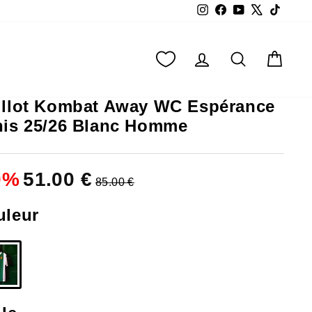
Instagram
Facebook
YouTube
X
TikTok
SE CONNECTER
RECHERC
PAN
illot Kombat Away WC Espérance
nis 25/26 Blanc Homme
0
%
51.00 €
85.00 €
uleur