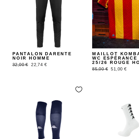
PANTALON DARENTE
MAILLOT KOMB
NOIR HOMME
WC ESPÉRANCE 
25/26 ROUGE H
Prix
Prix
32,00 €
22,74 €
Prix
Prix
85,00 €
51,00 €
régulier
réduit
régulier
réduit