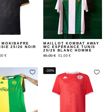
 MOKIBAPRE
MAILLOT KOMBAT AWAY
SIE 25/26 NOIR
WC ESPÉRANCE TUNIS
25/26 BLANC HOMME
x
Prix
Prix
00 €
85,00 €
51,00 €
uit
régulier
réduit
-30%