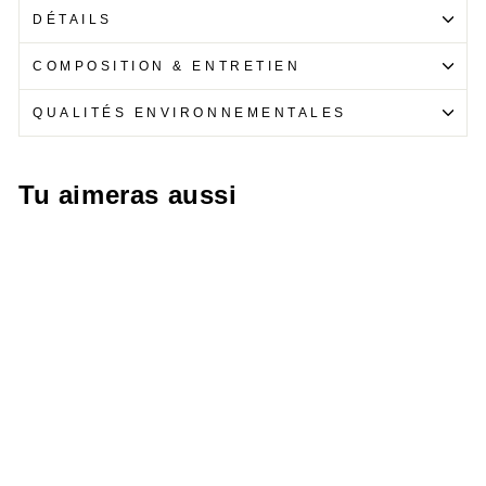
DÉTAILS
COMPOSITION & ENTRETIEN
QUALITÉS ENVIRONNEMENTALES
Tu aimeras aussi
-30%
MAILLOT MOKIBA
PRO UBB 25/26
ROSE HOMME
Prix
Prix
45,00 €
31,50 €