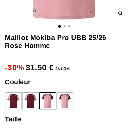
FE
(ES
Maillot Mokiba Pro UBB 25/26
Rose Homme
-
30
%
31.50 €
45.00 €
Couleur
Taille