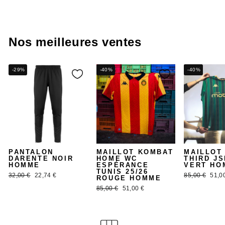
régulier
réduit
Nos meilleures ventes
-29%
-40%
-40%
PANTALON
MAILLOT KOMBAT
MAILLOT
DARENTE NOIR
HOME WC
THIRD JS
HOMME
ESPÉRANCE
VERT HO
TUNIS 25/26
Prix
Prix
Prix
Prix
32,00 €
22,74 €
85,00 €
51,0
ROUGE HOMME
régulier
réduit
régulier
rédui
Prix
Prix
85,00 €
51,00 €
régulier
réduit