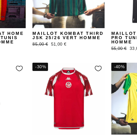
AT HOME
MAILLOT KOMBAT THIRD
MAILLOT
TUNIS
JSK 25/26 VERT HOMME
PRO TUNI
OMME
HOMME
Prix
Prix
85,00 €
51,00 €
Prix
Pri
55,00 €
33,
régulier
réduit
régulier
réd
-30%
-40%