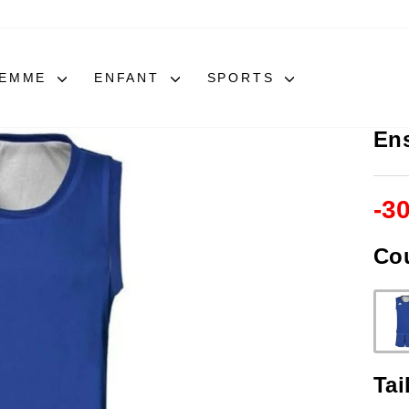
FEMME
ENFANT
SPORTS
En
-
3
Co
Tai