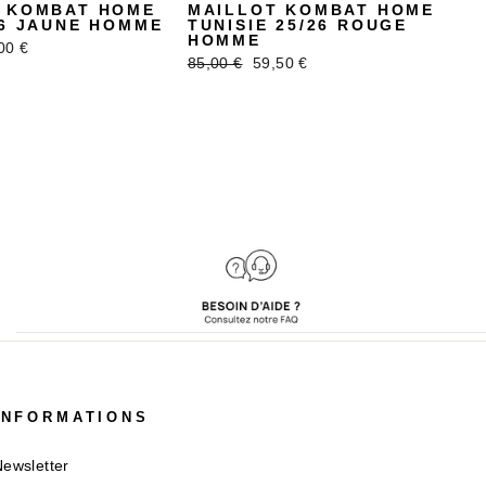
 KOMBAT HOME
MAILLOT KOMBAT HOME
26 JAUNE HOMME
TUNISIE 25/26 ROUGE
HOMME
x
00 €
Prix
Prix
85,00 €
59,50 €
uit
régulier
réduit
INFORMATIONS
ewsletter