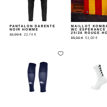
PANTALON DARENTE
MAILLOT KOMB
NOIR HOMME
WC ESPÉRANCE 
25/26 ROUGE H
Prix
Prix
32,00 €
22,74 €
Prix
Prix
85,00 €
51,00 €
régulier
réduit
régulier
réduit