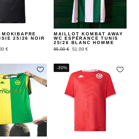
 MOKIBAPRE
MAILLOT KOMBAT AWAY
SIE 25/26 NOIR
WC ESPÉRANCE TUNIS
25/26 BLANC HOMME
x
Prix
Prix
00 €
85,00 €
51,00 €
uit
régulier
réduit
-30%