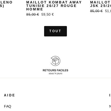
ELENO
MAILLOT KOMBAT AWAY
MAILLOT
S)
TUNISIE 26/27 ROUGE
JSK 25/
HOMME
Prix
Pri
85,00 €
51,
Prix
Prix
85,00 €
59,50 €
régulier
réd
régulier
réduit
TOUT
AIDE
FAQ
N