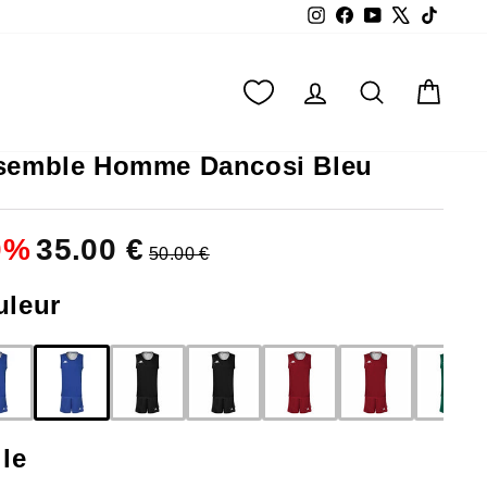
Instagram
Facebook
YouTube
X
TikTok
SE CONNECTER
RECHERC
PAN
semble Homme Dancosi Bleu
0
%
35.00 €
50.00 €
uleur
lle