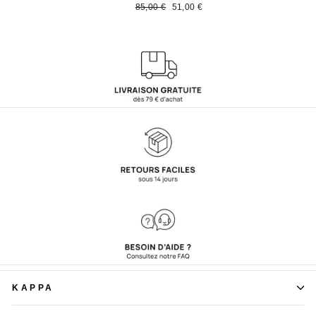
régulier
réduit
régulier
rédui
Prix
Prix
85,00 €
51,00 €
régulier
réduit
KAPPA