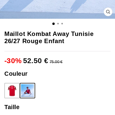
FE
(ES
Maillot Kombat Away Tunisie
26/27 Rouge Enfant
-
30
%
52.50 €
75.00 €
Couleur
Taille