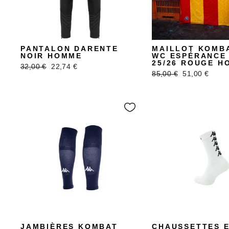
PANTALON DARENTE
MAILLOT KOMB
NOIR HOMME
WC ESPÉRANCE 
25/26 ROUGE H
Prix
Prix
32,00 €
22,74 €
Prix
Prix
85,00 €
51,00 €
régulier
réduit
régulier
réduit
JAMBIÈRES KOMBAT
CHAUSSETTES 