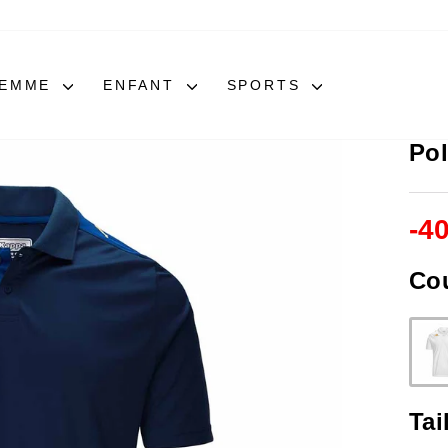
FEMME
ENFANT
SPORTS
Po
-
4
Co
Tai