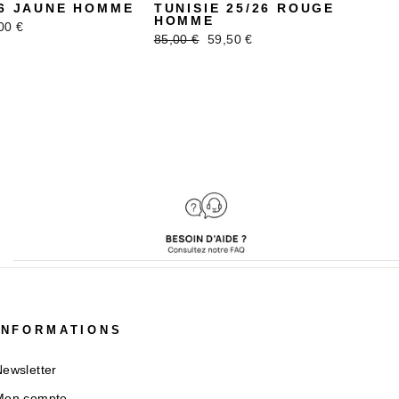
26 JAUNE HOMME
TUNISIE 25/26 ROUGE
HOMME
x
00 €
Prix
Prix
85,00 €
59,50 €
uit
régulier
réduit
INFORMATIONS
ewsletter
Mon compte