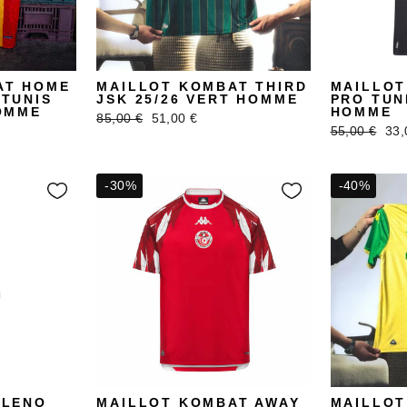
AT HOME
MAILLOT KOMBAT THIRD
MAILLOT
TUNIS
JSK 25/26 VERT HOMME
PRO TUNI
OMME
HOMME
Prix
Prix
85,00 €
51,00 €
Prix
Pri
55,00 €
33,
régulier
réduit
régulier
réd
-30%
-40%
ELENO
MAILLOT KOMBAT AWAY
MAILLOT