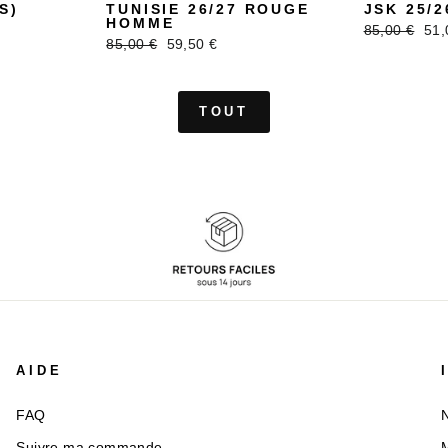
S)
TUNISIE 26/27 ROUGE
JSK 25/
HOMME
Prix
Pri
85,00 €
51,
Prix
Prix
85,00 €
59,50 €
régulier
réd
régulier
réduit
TOUT
AIDE
FAQ
N
Suivre ma commande