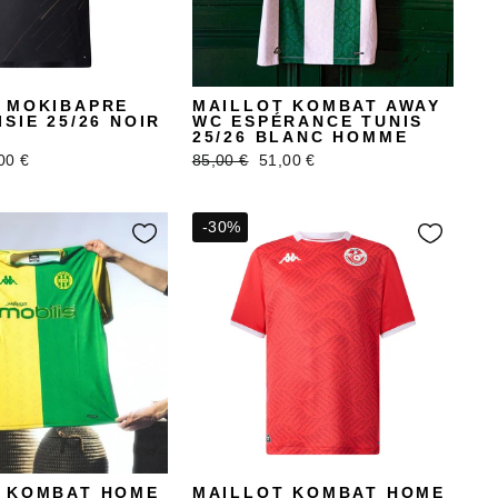
 MOKIBAPRE
MAILLOT KOMBAT AWAY
SIE 25/26 NOIR
WC ESPÉRANCE TUNIS
25/26 BLANC HOMME
x
Prix
Prix
00 €
85,00 €
51,00 €
uit
régulier
réduit
-30%
 KOMBAT HOME
MAILLOT KOMBAT HOME