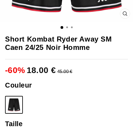
FE
(ES
Short Kombat Ryder Away SM
Caen 24/25 Noir Homme
-
60
%
18.00 €
45.00 €
Couleur
Taille