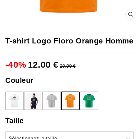
FE
(ES
T-shirt Logo Fioro Orange Homme
-
40
%
12.00 €
20.00 €
Couleur
Taille
Sélectionnez la taille