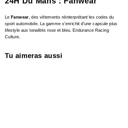
24H Du Mans : Fanwear
Le
Fanwear
, des vêtements réinterprétant les codes du
sport automobile. La gamme s’enrichit d’une capsule plus
lifestyle aux tonalités rose et bleu. Endurance Racing
Culture.
Tu aimeras aussi
T-SHIRT REANG
24H LE MANS
2026 NOIR HOMME